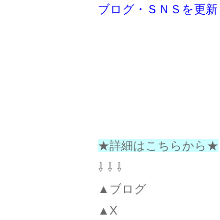
ブログ・ＳＮＳを更新
★詳細はこちらから★
⇩ ⇩ ⇩
▲ブログ
▲X