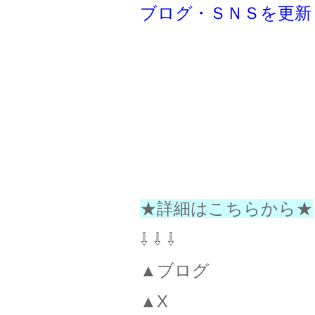
ブログ・ＳＮＳを更新
★詳細はこちらから★
⇩ ⇩ ⇩
▲ブログ
▲X