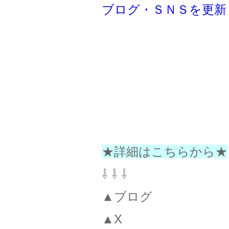
ブログ・ＳＮＳを更新
★詳細はこちらから★
⇩ ⇩ ⇩
▲ブログ
▲X