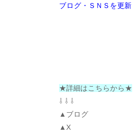
ブログ・ＳＮＳを更新
★詳細はこちらから★
⇩ ⇩ ⇩
▲ブログ
▲X