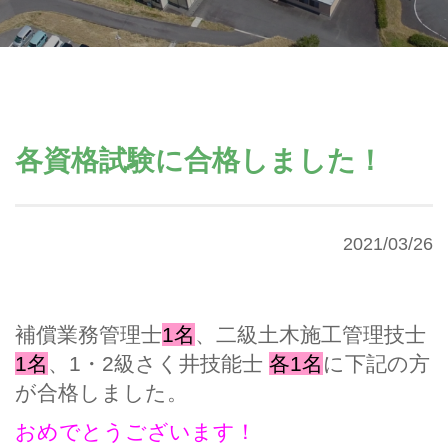
各資格試験に合格しました！
2021/03/26
補償業務管理士
1名
、二級土木施工管理技士
1
名
、1・2級さく井技能士
各1名
に下記の方
が合格しました。
おめでとうございます！