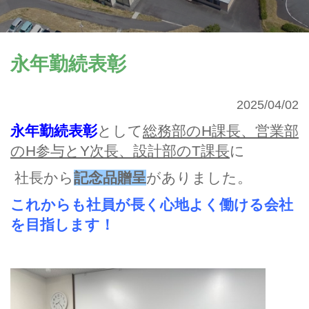
永年勤続表彰
2025/04/02
永年勤続表彰
として
総務部のH課長、営業部
のH参与とY次長、設計部のT課長
に
社長から
記念品贈呈
がありました。
これからも社員が長く心地よく働ける会社
を目指します！