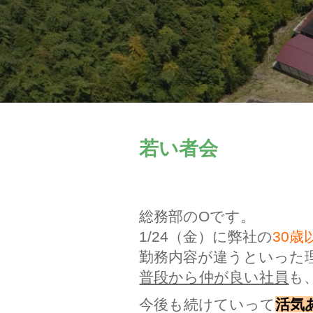
若い者会
総務部のOです。
1/24（金）に弊社の
30歳
勤務内容が違うといった
普段から仲が良い社員
も
今後も続けていって
活気