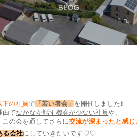
BLOG
以下の社員
で
「若い者会」
を開催しました‼
理由で
なかなか話す機会が少ない社員
や、
、この会を通してさらに
交流が深まったと感じ
ある会社
にしていきたいです♡♡